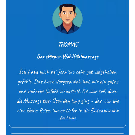
would gladly do it again!
THOMAS
Ganzkörper-Wohlfühlmassage
Ich habe mich bei Joanimo sehr gut aufgehoben
gefühlt. Das kurze Vorgespräch hat mir ein gutes
und sicheres Gefühl vermittelt. Es war toll, dass
die Massage zwei Stunden lang ging - das war wie
eine kleine Reise, immer tiefer in die Entspannung
Read more
hinein. Joanimo hatte dabei ein richtig gutes
Gefühl für die richtige Berührung und Intensität.