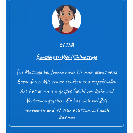
So als würde er meine Muskeln und mein
Fasziengewebe richtig gut fühlen können. Vielen
Dank für diese tolle Massage.
ELISA
Ganzkörper-Wohlfühlmassage
Die Massage bei Joanimo war für mich etwas ganz
Besonderes. Mit seiner sanften und respektvollen
Art hat er mir ein großes Gefühl von Ruhe und
Vertrauen gegeben. Er hat sich viel Zeit
genommen und ist sehr achtsam auf mich
Read more
eingegangen. Ich habe mich rundum wohl und gut
aufgehoben gefühlt.