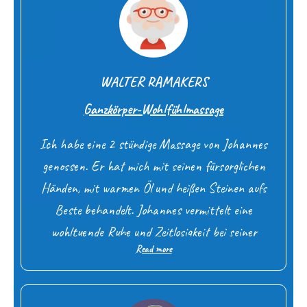
WALTER RAMAKERS
Ganzkörper-Wohlfühlmassage
Ich habe eine 2 stündige Massage von Johannes
genossen. Er hat mich mit seinen fürsorglichen
Händen, mit warmen Öl und heißen Steinen aufs
Beste behandelt. Johannes vermittelt eine
wohltuende Ruhe und Zeitlosigkeit bei seiner
Read more
Arbeit, gepaart mit spürbarer Präsenz, die es mir
leicht machte, immer tiefer in die Entspannung zu
sinken.