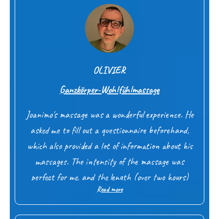
zukehren. Danke!
OLIVIER
Ganzkörper-Wohlfühlmassage
Joanimo's massage was a wonderful experience. He
asked me to fill out a questionnaire beforehand,
which also provided a lot of information about his
massages. The intensity of the massage was
perfect for me, and the length (over two hours)
Read more
was something special. I especially enjoyed the hot
stones, which further enhanced the relaxation. I