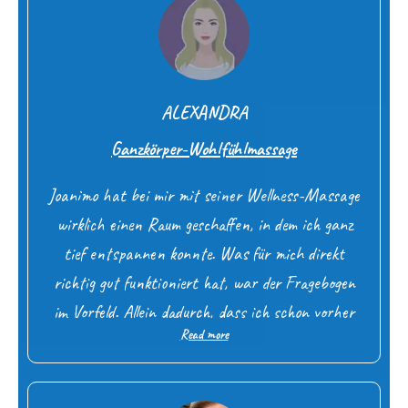
Viele Dank für diese großartige Erfahrung.
ALEXANDRA
Ganzkörper-Wohlfühlmassage
Joanimo hat bei mir mit seiner Wellness-Massage
wirklich einen Raum geschaffen, in dem ich ganz
tief entspannen konnte. Was für mich direkt
richtig gut funktioniert hat, war der Fragebogen
im Vorfeld. Allein dadurch, dass ich schon vorher
Read more
sagen konnte, was ich will, ist bei mir innerlich
was ruhiger geworden – ich hatte mehr Klarheit,
und gleichzeitig hatte ich das Gefühl, dass er sich