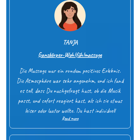
Grundhaltung, seinem Gegenüber mit der Massage
"dienen" zu wollen, war es sehr leicht für mich, zu
vertrauen und mich der wohlig, warmen besonderen
Ganzkörpermassage hinzugeben.
TANJA
Ganzkörper-Wohlfühlmassage
Die Massage war ein rundum positives Erlebnis.
Die Atmosphäre war sehr angenehm, und ich fand
es toll, dass Du nachgefragt hast, ob die Musik
passt, und sofort reagiert hast, als ich sie etwas
leiser oder lauter wollte. Du hast individuell
Read more
abgeklärt, was für mich stimmig ist, und im
Vorfeld alles zu Grenzen, Bedürfnissen und