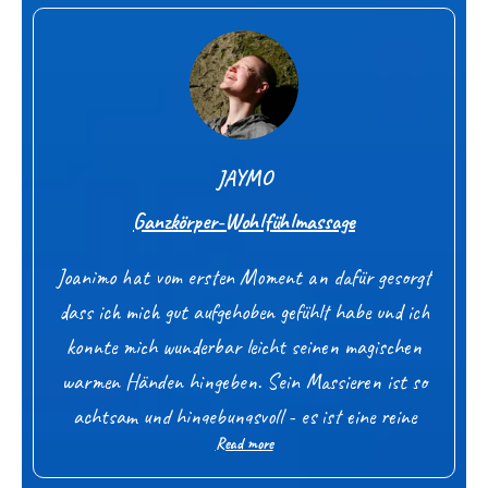
achtsam, fließend und gleichzeitig tiefgehend –
genau die richtige Balance.
Zwischendurch bin ich sogar eingeschlafen, was
für mich ein klares Zeichen von tiefem Vertrauen
JAYMO
und echter Entspannung ist. Besonders berührt
Ganzkörper-Wohlfühlmassage
hat mich, dass die Massage nicht nur körperlich
wirksam war, sondern auch innerlich etwas in
Joanimo hat vom ersten Moment an dafür gesorgt
Bewegung gebracht hat. Ich hatte das Gefühl,
dass ich mich gut aufgehoben gefühlt habe und ich
mit tieferen Schichten meines Innenlebens in
konnte mich wunderbar leicht seinen magischen
Kontakt zu kommen.
warmen Händen hingeben. Sein Massieren ist so
achtsam und hingebungsvoll - es ist eine reine
Eine rundum wohltuende Erfahrung, die lange
Read more
Freude
Nicht nur mein Körper, mein ganzes
nachgewirkt hat. Absolute Empfehlung für alle,