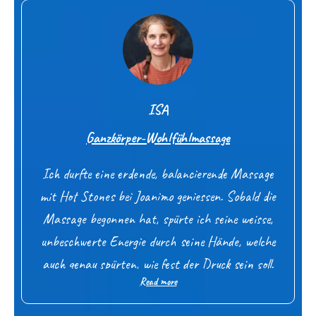
ISA
Ganzkörper-Wohlfühlmassage
Ich durfte eine erdende, balancierende Massage
mit Hot Stones bei Joanimo geniessen. Sobald die
Massage begonnen hat, spürte ich seine weisse,
unbeschwerte Energie durch seine Hände, welche
auch genau spürten, wie fest der Druck sein soll.
Read more
So konnte ich mich der Massage mühelos
hingeben, mich fallen lassen und auf eine Reise