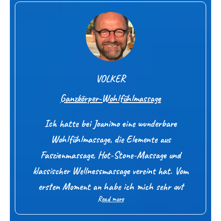
zurück zu mir gehen. Die Hot Stones unterstützten
das Gefühl von Geborgenheit. Ich habe die
Massage als sehr nährend erlebt, und danke
Joanimo ganz herzlich für seine wertvolle Arbeit.
VOLKER
Ganzkörper-Wohlfühlmassage
Ich hatte bei Joanimo eine wunderbare
Wohlfühlmassage, die Elemente aus
Faszienmassage, Hot-Stone-Massage und
klassischer Wellnessmassage vereint hat. Vom
ersten Moment an habe ich mich sehr gut
Read more
aufgehoben gefühlt und konnte vollkommen
entspannen und loslassen. Die Berührungen waren