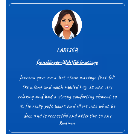
System könnte sich tief und nachhaltig
die sich etwas Gutes tun und wirklich bei sich
entspannen. Danke für diese besondere und
ankommen möchten
wertvolle Erfahrung.
LARISSA
Ganzkörper-Wohlfühlmassage
Joanino gave me a hot stone massage that felt
like a long and much needed hug. It was very
relaxing and had a strong comforting element to
it. He really puts heart and effort into what he
does and is respectful and attentive to any
Read more
restrictions or prior injuries.