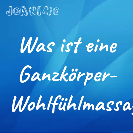
Liberate yourself
Let´s get
Was ist eine
started
Ganzkörper-
Wohlfühlmassa