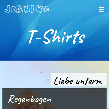
Liberate yourself
Let´s get
T-Shirts
started
Liebe unterm
Regenbogen