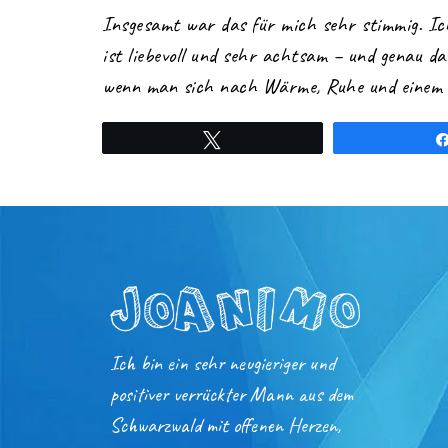
Insgesamt war das für mich sehr stimmig. Ich
ist liebevoll und sehr achtsam – und genau da
wenn man sich nach Wärme, Ruhe und einem 
Twittern
Ich bin ein sehr neugieriger und
positiver verrückter Mann aus dem
Schwarzwald mit offenen Herzen,