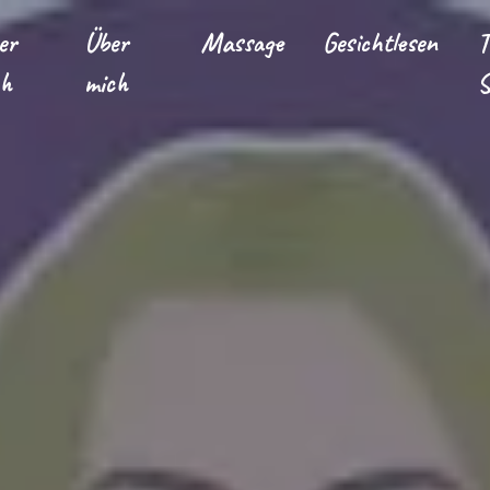
er
Über
Massage
Gesichtlesen
T
ch
mich
S
tarted