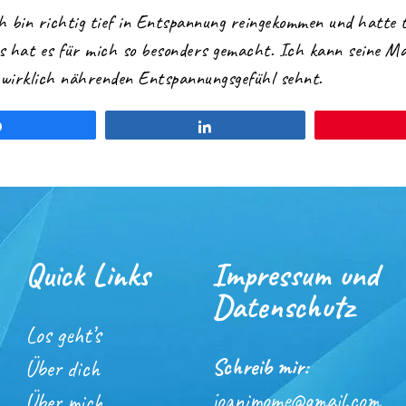
 bin richtig tief in Entspannung reingekommen und hatte te
s hat es für mich so besonders gemacht. Ich kann seine Mas
wirklich nährenden Entspannungsgefühl sehnt.
Teilen
Teilen
Quick Links
Impressum und
Datenschutz
Los geht’s
Schreib mir:
Über dich
joanimome@gmail.com
Über mich