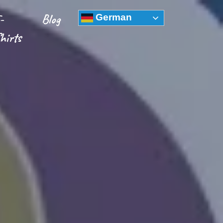
-
Blog
German
hirts