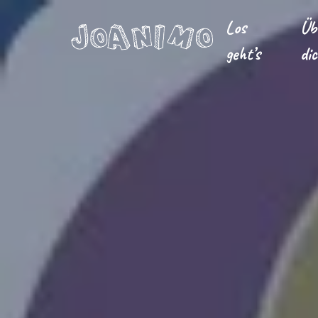
Los
Üb
geht’s
di
Liberate yourself
Let´s get s