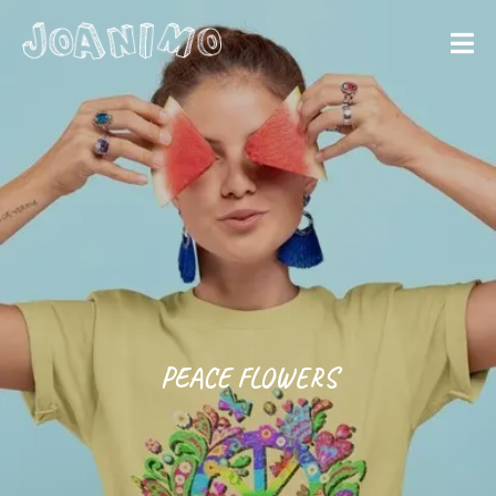
Liberate yourself
Let´s get
started
PEACE FLOWERS