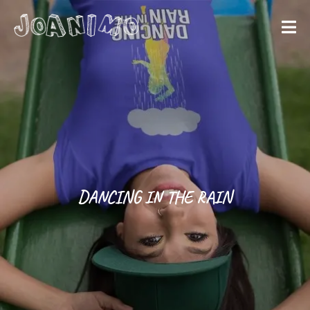
Liberate yourself
Let´s get
started
DANCING IN THE RAIN