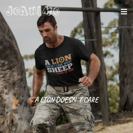
Liberate yourself
Let´s get
started
A LION DOESN´T CARE